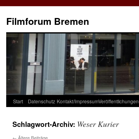
Zum
Inhalt
Filmforum Bremen
springen
Start
Datenschutz
Kontakt/Impressum
Veröffentlichungen
Weser Kurier
Schlagwort-Archiv:
←
Ältere Beiträge