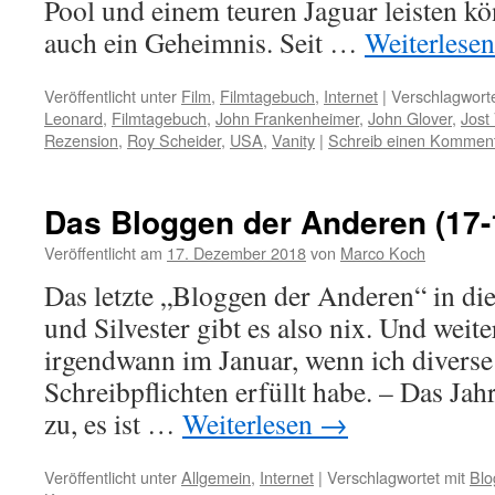
Pool und einem teuren Jaguar leisten k
auch ein Geheimnis. Seit …
Weiterlese
Veröffentlicht unter
Film
,
Filmtagebuch
,
Internet
|
Verschlagworte
Leonard
,
Filmtagebuch
,
John Frankenheimer
,
John Glover
,
Jost
Rezension
,
Roy Scheider
,
USA
,
Vanity
|
Schreib einen Kommen
Das Bloggen der Anderen (17-
Veröffentlicht am
17. Dezember 2018
von
Marco Koch
Das letzte „Bloggen der Anderen“ in di
und Silvester gibt es also nix. Und weite
irgendwann im Januar, wenn ich diverse
Schreibpflichten erfüllt habe. – Das Ja
zu, es ist …
Weiterlesen
→
Veröffentlicht unter
Allgemein
,
Internet
|
Verschlagwortet mit
Blo