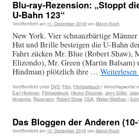
Blu-ray-Rezension: „Stoppt di
U-Bahn 123“
Veröffentlicht am
11. Dezember 2018
von
Marco Koch
New York. Vier schnauzbärtige Männer 
Hut und Brille besteigen die U-Bahn de
Fahrt zücken Mr. Blue (Robert Shaw), 
Elizondo), Mr. Green (Martin Balsam) 
Hindman) plötzlich ihre …
Weiterlesen
Veröffentlicht unter
DVD
,
Film
,
Filmtagebuch
|
Verschlagwortet m
Earl Hindman
,
Filmtagebuch
,
Hector Elizondo
,
Jerry Stiller
,
Jose
filmworks
,
Rezension
,
Robert Shaw
,
USA
,
Walter Matthau
|
Sch
Das Bloggen der Anderen (10-
Veröffentlicht am
10. Dezember 2018
von
Marco Koch