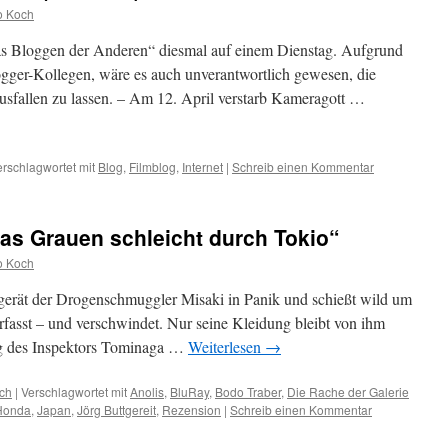
o Koch
s Bloggen der Anderen“ diesmal auf einem Dienstag. Aufgrund
logger-Kollegen, wäre es auch unverantwortlich gewesen, die
sfallen zu lassen. – Am 12. April verstarb Kameragott …
erschlagwortet mit
Blog
,
Filmblog
,
Internet
|
Schreib einen Kommentar
as Grauen schleicht durch Tokio“
o Koch
gerät der Drogenschmuggler Misaki in Panik und schießt wild um
rfasst – und verschwindet. Nur seine Kleidung bleibt von ihm
ung des Inspektors Tominaga …
Weiterlesen
→
ch
|
Verschlagwortet mit
Anolis
,
BluRay
,
Bodo Traber
,
Die Rache der Galerie
 Honda
,
Japan
,
Jörg Buttgereit
,
Rezension
|
Schreib einen Kommentar