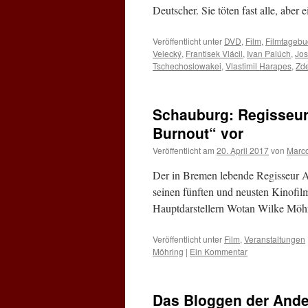
Deutscher. Sie töten fast alle, a
Veröffentlicht unter
DVD
,
Film
,
Filmtagebu
Velecký
,
Frantisek Vlácil
,
Ivan Palúch
,
Jos
Tschechoslowakei
,
Vlastimil Harapes
,
Zd
Schauburg: Regisseur 
Burnout“ vor
Veröffentlicht am
20. April 2017
von
Marc
Der in Bremen lebende Regisseur A
seinen fünften und neusten Kinofi
Hauptdarstellern Wotan Wilke Mö
Veröffentlicht unter
Film
,
Veranstaltungen
Möhring
|
Ein Kommentar
Das Bloggen der Ande