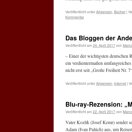
Veröffentlicht unter
Allgemein
,
Bücher
|
Ve
Kommentar
Das Bloggen der Ande
Veröffentlicht am
24. April 2017
von
Marc
– Einer der wichtigsten deutschen
ein verdientermaßen umfangreiches 
nicht erst seit „Große Freiheit Nr. 
Veröffentlicht unter
Allgemein
,
Internet
|
V
Blu-ray-Rezension: „
Veröffentlicht am
22. April 2017
von
Marc
Vater Kozlík (Josef Kemr) sendet s
Adam (Ivan Palúch) aus, um Reisen