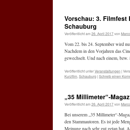
Vorschau: 3. Filmfest
Schauburg
Veröffentlicht am
26. April 2017
von
Marc
Vom 22. bis 24. September wird nun
Nachdem in den Vorjahren das Cine
gewechselt. Und nach einem, bzw. i
Veröffentlicht unter
Veranstaltungen
|
Vers
Kurzfilm
,
Schauburg
|
Schreib einen Kom
„35 Millimeter“-Magaz
Veröffentlicht am
26. April 2017
von
Marc
Bei unserem „35 Millimeter“-Magazi
den Stammautoren. Es ist jede Me
Meinung nach sehr gut getan hat. 