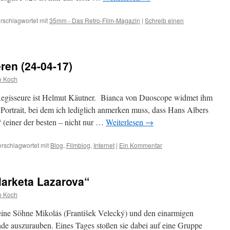
rschlagwortet mit
35mm - Das Retro-Film-Magazin
|
Schreib einen
ren (24-04-17)
o Koch
 Regisseure ist Helmut Käutner. Bianca von Duoscope widmet ihm
Portrait, bei dem ich lediglich anmerken muss, dass Hans Albers
7“ (einer der besten – nicht nur …
Weiterlesen
→
erschlagwortet mit
Blog
,
Filmblog
,
Internet
|
Ein Kommentar
Marketa Lazarova“
o Koch
eine Söhne Mikolás (František Velecký) und den einarmigen
de auszurauben. Eines Tages stoßen sie dabei auf eine Gruppe