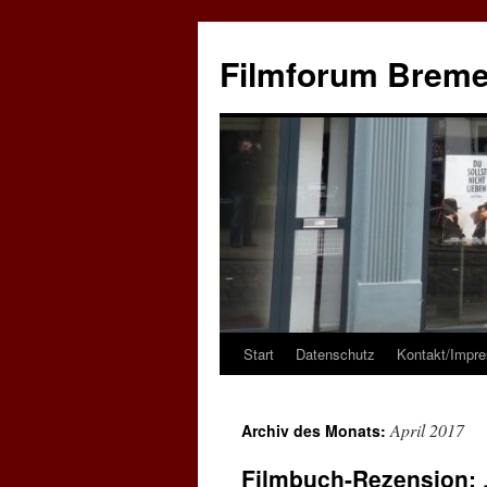
Zum
Inhalt
Filmforum Brem
springen
Start
Datenschutz
Kontakt/Impr
April 2017
Archiv des Monats:
Filmbuch-Rezension: „