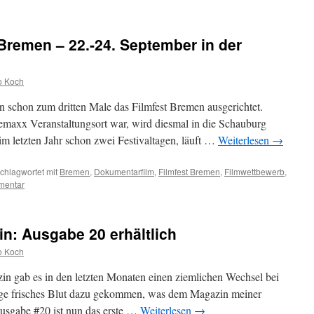
 Bremen – 22.-24. September in der
o Koch
 schon zum dritten Male das Filmfest Bremen ausgerichtet.
maxx Veranstaltungsort war, wird diesmal in die Schauburg
m letzten Jahr schon zwei Festivaltagen, läuft …
Weiterlesen
→
chlagwortet mit
Bremen
,
Dokumentarfilm
,
Filmfest Bremen
,
Filmwettbewerb
,
mentar
in: Ausgabe 20 erhältlich
o Koch
n gab es in den letzten Monaten einen ziemlichen Wechsel bei
nge frisches Blut dazu gekommen, was dem Magazin meiner
Ausgabe #20 ist nun das erste …
Weiterlesen
→