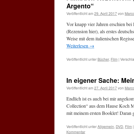
Argento“
Veröffentlicht am
29. April 2017
von
Marc
Vor knapp vier Jahren erschien be
(Rezension hier), als erstes deutsc
Weise mit dem italienischen Regiss
Weiterlesen
→
Veröffentlicht unter
Bücher
,
Film
|
Verschla
In eigener Sache: Mein
Veröffentlicht am
27. April 2017
von
Marc
Endlich ist es auch bei mir angek
Collection“ aus dem Hause Koch M
mit meinem ersten Booklet! Daran
Veröffentlicht unter
Allgemein
,
DVD
,
Film
|
Kommentar