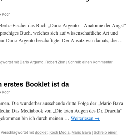
o Koch
i Bertz+Fischer das Buch „Dario Argento – Anatomie der Angst“
hsprachiges Buch, welches sich auf wissenschaftliche Art und
eur Dario Argento beschäftigte. Der Ansatz war damals, die …
gwortet mit
Dario Argento
,
Robert Zion
|
Schreib einen Kommentar
 erstes Booklet ist da
o Koch
ommen. Die wunderbar aussehende dritte Folge der „Mario Bava
edia: Das Mediabook von „Die toten Augen des Dr. Dracula“
 gekommen bin ich durch meinen …
Weiterlesen
→
Verschlagwortet mit
Booklet
,
Koch Media
,
Mario Bava
|
Schreib einen