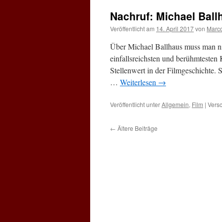
Nachruf: Michael Ball
Veröffentlicht am
14. April 2017
von
Marc
Über Michael Ballhaus muss man nich
einfallsreichsten und berühmtesten
Stellenwert in der Filmgeschichte. 
…
Weiterlesen
→
Veröffentlicht unter
Allgemein
,
Film
|
Versc
←
Ältere Beiträge