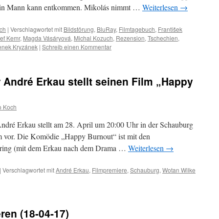
ber ein Mann kann entkommen. Mikolás nimmt …
Weiterlesen
→
ch
|
Verschlagwortet mit
Bildstörung
,
BluRay
,
Filmtagebuch
,
František
ef Kemr
,
Magda Vásáryová
,
Michal Kozuch
,
Rezension
,
Tschechien
,
enek Kryzánek
|
Schreib einen Kommentar
André Erkau stellt seinen Film „Happy
o Koch
ndré Erkau stellt am 28. April um 20:00 Uhr in der Schauburg
lm vor. Die Komödie „Happy Burnout“ ist mit den
hring (mit dem Erkau nach dem Drama …
Weiterlesen
→
|
Verschlagwortet mit
André Erkau
,
Filmpremiere
,
Schauburg
,
Wotan Wilke
ren (18-04-17)