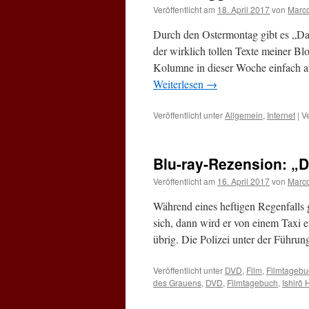
Veröffentlicht am
18. April 2017
von
Marc
Durch den Ostermontag gibt es „Da
der wirklich tollen Texte meiner B
Kolumne in dieser Woche einfach au
Weiterlesen
→
Veröffentlicht unter
Allgemein
,
Internet
|
V
Blu-ray-Rezension: „D
Veröffentlicht am
16. April 2017
von
Marc
Während eines heftigen Regenfalls 
sich, dann wird er von einem Taxi e
übrig. Die Polizei unter der Führ
Veröffentlicht unter
DVD
,
Film
,
Filmtagebu
des Grauens
,
DVD
,
Filmtagebuch
,
Ishirô