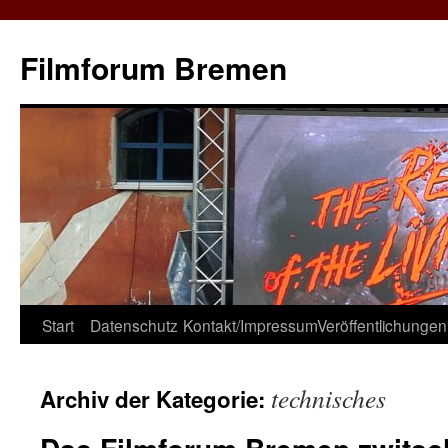
Zum
Inhalt
Filmforum Bremen
springen
Start
Datenschutz
Kontakt/Impressum
Veröffentlichungen
technisches
Archiv der Kategorie: