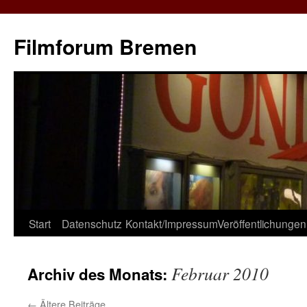
Zum
Inhalt
Filmforum Bremen
springen
Start
Datenschutz
Kontakt/Impressum
Veröffentlichungen
Februar 2010
Archiv des Monats:
←
Ältere Beiträge