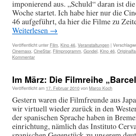
imponierend aus. „Schuld“ daran ist die 
Woche startet. Ich habe hier nur die Ci
46 aufgeführt, da hier die Filme zu Zeit
Weiterlesen
→
Veröffentlicht unter
Film
,
Kino 46
,
Veranstaltungen
|
Verschlagwo
Cinemaxx
,
CineStar
,
Filmprogramm
,
Gondel
,
Kino 46
,
Originalf
Kommentar
Im März: Die Filmreihe „Barce
Veröffentlicht am
17. Februar 2010
von
Marco Koch
Gestern waren die Filmfreunde aus Japa
wir virtuell wieder zurück in den West
der spanischen Sprache haben in Breme
einrichtung, nämlich das Instituto Cerva
spanischen Gegenstück zu unserem deu