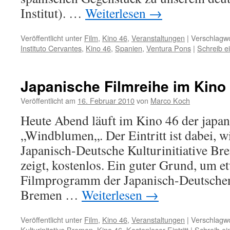
Institut). …
Weiterlesen
→
Veröffentlicht unter
Film
,
Kino 46
,
Veranstaltungen
|
Verschlagwo
Instituto Cervantes
,
Kino 46
,
Spanien
,
Ventura Pons
|
Schreib 
Japanische Filmreihe im Kino 46
Veröffentlicht am
16. Februar 2010
von
Marco Koch
Heute Abend läuft im Kino 46 der japan
„Windblumen„. Der Eintritt ist dabei, 
Japanisch-Deutsche Kulturinitiative B
zeigt, kostenlos. Ein guter Grund, um e
Filmprogramm der Japanisch-Deutschen 
Bremen …
Weiterlesen
→
Veröffentlicht unter
Film
,
Kino 46
,
Veranstaltungen
|
Verschlagwo
Kulturinitative Bremen
,
Kino 46
,
Kostenloser Eintritt
|
Schreib e