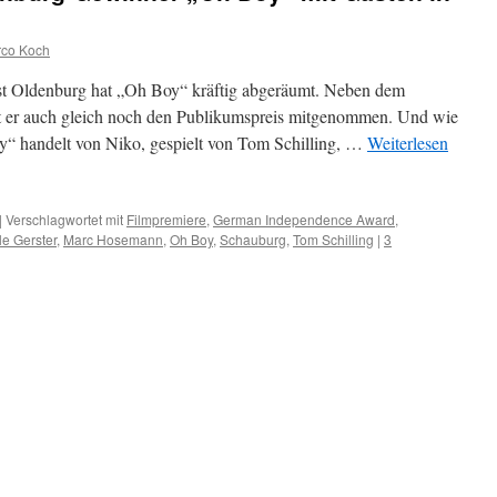
co Koch
est Oldenburg hat „Oh Boy“ kräftig abgeräumt. Neben dem
er auch gleich noch den Publikumspreis mitgenommen. Und wie
oy“ handelt von Niko, gespielt von Tom Schilling, …
Weiterlesen
|
Verschlagwortet mit
Filmpremiere
,
German Independence Award
,
le Gerster
,
Marc Hosemann
,
Oh Boy
,
Schauburg
,
Tom Schilling
|
3