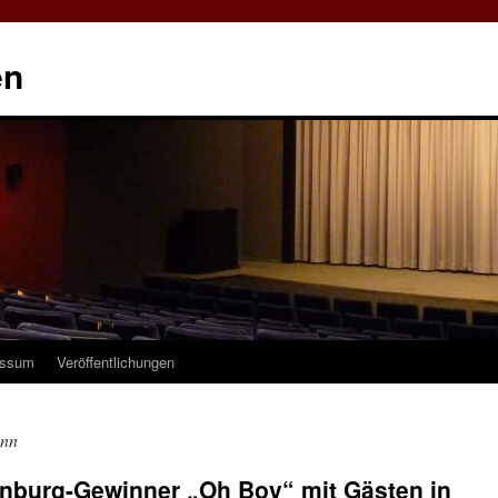
en
essum
Veröffentlichungen
nn
enburg-Gewinner „Oh Boy“ mit Gästen in