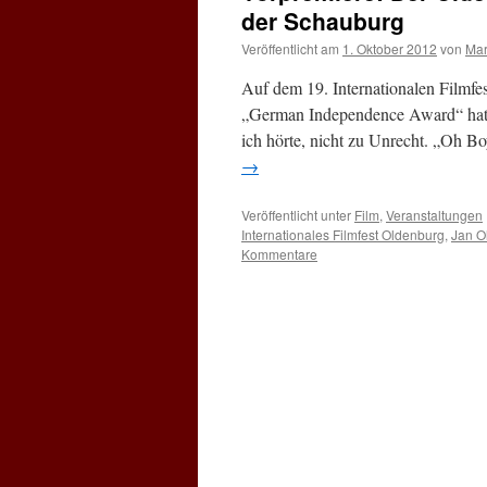
der Schauburg
Veröffentlicht am
1. Oktober 2012
von
Mar
Auf dem 19. Internationalen Filmf
„German Independence Award“ hat 
ich hörte, nicht zu Unrecht. „Oh B
→
Veröffentlicht unter
Film
,
Veranstaltungen
Internationales Filmfest Oldenburg
,
Jan O
Kommentare