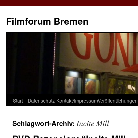
Zum
Inhalt
Filmforum Bremen
springen
Start
Datenschutz
Kontakt/Impressum
Veröffentlichungen
Incite Mill
Schlagwort-Archiv: