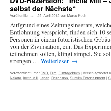
DVD-Rezension: “Incite Mill – 
selbst der Nächste“
Veröffentlicht am
25. April 2012
von
Marco Koch
Aufgrund eines Zeitungsinserats, welche
Entlohnung verspricht, finden sich 10 s
Personen in einem futuristischen Gebäu
von der Zivilisation, ein. Das Experime
teilnehmen sollen, klingt simpel. Sie so
strengen …
Weiterlesen
→
Veröffentlicht unter
DVD
,
Film
,
Filmtagebuch
|
Verschlagwortet m
Nakata
,
Incite Mill
,
Japan
,
Rezension
,
Sunfilm Entertainment
|
S