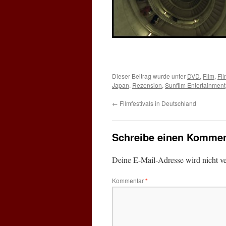
Dieser Beitrag wurde unter
DVD
,
Film
,
Fi
Japan
,
Rezension
,
Sunfilm Entertainment
←
Filmfestivals in Deutschland
Schreibe einen Kommen
Deine E-Mail-Adresse wird nicht ver
Kommentar
*