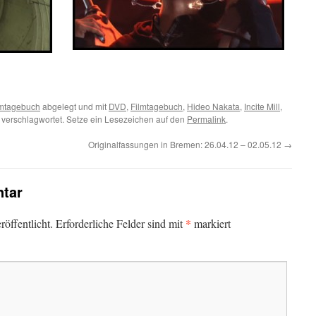
lmtagebuch
abgelegt und mit
DVD
,
Filmtagebuch
,
Hideo Nakata
,
Incite Mill
,
verschlagwortet. Setze ein Lesezeichen auf den
Permalink
.
Originalfassungen in Bremen: 26.04.12 – 02.05.12
→
tar
*
öffentlicht.
Erforderliche Felder sind mit
markiert