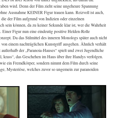
graben wird. Denn der Film zieht seine ungeheure Spannung
h ohne Ausnahme KEINER Figur trauen kann. Reizvoll ist auch,
 die der Film aufgrund von Indizien oder einzelnen
lsch sein können, da zu keiner Sekunde klar ist, wer die Wahrheit
t. Einer Figur nun eine eindeutig positive Helden-Rolle
nzept. Da das Stilmittel des inneren Monologs später auch nicht
 von einem nachträglichen Kunstgriff ausgehen. Ähnlich verhält
rz außerhalb der „Paranoia-Hauses“ spielt und zwei Jugendliche
l, krass“, das Geschehen im Haus über ihre Handys verfolgen.
d wie ein Fremdkörper, sondern nimmt dem Film durch seine
e, Mysteriöse, welches zuvor so ungemein zur paranoiden