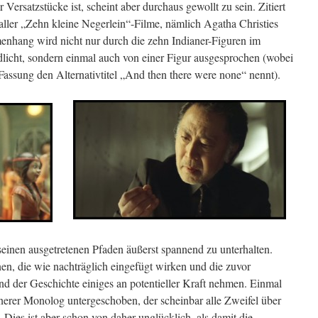
Versatzstücke ist, scheint aber durchaus gewollt zu sein. Zitiert
aller „Zehn kleine Negerlein“-Filme, nämlich Agatha Christies
menhang wird nicht nur durch die zehn Indianer-Figuren im
dlicht, sondern einmal auch von einer Figur ausgesprochen (wobei
Fassung den Alternativtitel „And then there were none“ nennt).
seinen ausgetretenen Pfaden äußerst spannend zu unterhalten.
nen, die wie nachträglich eingefügt wirken und die zuvor
d der Geschichte einiges an potentieller Kraft nehmen. Einmal
erer Monolog untergeschoben, der scheinbar alle Zweifel über
. Dies ist aber schon von daher unglücklich, als damit die