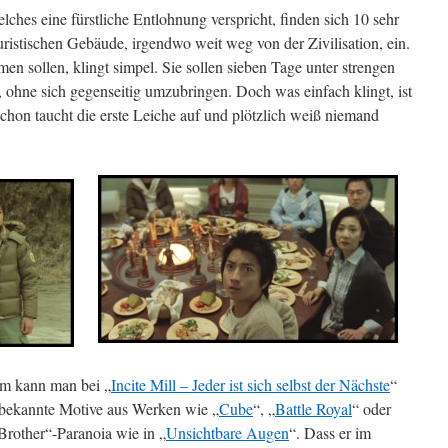
lches eine fürstliche Entlohnung verspricht, finden sich 10 sehr
ristischen Gebäude, irgendwo weit weg von der Zivilisation, ein.
en sollen, klingt simpel. Sie sollen sieben Tage unter strengen
ohne sich gegenseitig umzubringen. Doch was einfach klingt, ist
schon taucht die erste Leiche auf und plötzlich weiß niemand
lm kann man bei „
Incite Mill – Jeder ist sich selbst der Nächste
“
 bekannte Motive aus Werken wie „
Cube
“, „
Battle Royal
“ oder
 Brother“-Paranoia wie in „
Unsichtbare Augen
“. Dass er im