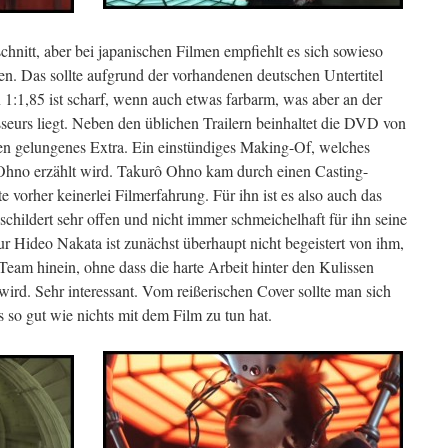
hnitt, aber bei japanischen Filmen empfiehlt es sich sowieso
en. Das sollte aufgrund der vorhandenen deutschen Untertitel
 1:1,85 ist scharf, wenn auch etwas farbarm, was aber an der
seurs liegt. Neben den üblichen Trailern beinhaltet die DVD von
en gelungenes Extra. Ein einstündiges Making-Of, welches
 Ohno erzählt wird. Takurô Ohno kam durch einen Casting-
 vorher keinerlei Filmerfahrung. Für ihn ist es also auch das
schildert sehr offen und nicht immer schmeichelhaft für ihn seine
r Hideo Nakata ist zunächst überhaupt nicht begeistert von ihm,
eam hinein, ohne dass die harte Arbeit hinter den Kulissen
wird. Sehr interessant. Vom reißerischen Cover sollte man sich
s so gut wie nichts mit dem Film zu tun hat.