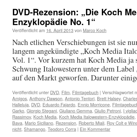
DVD-Rezension: „Die Koch Med
Enzyklopädie No. 1“
Veröffentlicht am
16. April 2013
von
Marco Koch
Nach etlichen Verschiebungen ist sie nun
langem angekündigte „Koch Media Ital
Vol. 1“. Vor kurzem hat Koch Media ja 
Schwung Italowestern unter dem Label
auf den Markt geworfen. Darunter ein
Veröffentlicht unter
DVD
,
Film
,
Filmtagebuch
|
Verschlagwortet m
Amigos
,
Anthony Dawson
,
Antonio Tentori
,
Brett Halsey
,
Charle
Halleluja
,
DVD
,
Eduardo Fajardo
,
Ennio Morricone
,
Filmtagebuc
Garko
,
Giorgio Stegani
,
Giuliano Gemma
,
Giulio Petroni
,
I vigli
Rassimov
,
Koch Media
,
Koch Media Italowestern-Enzyklopädie
,
Bava
,
Mario Siciliano
,
Rezension
,
Roberto Miali
,
Roy Colt e Win
nicht
,
Shamango
,
Teodoro Corra
|
Ein Kommentar