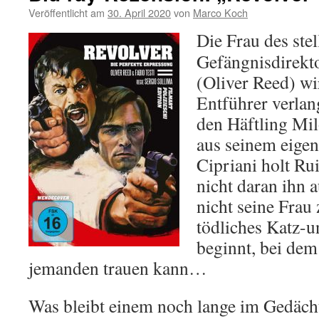
Veröffentlicht am
30. April 2020
von
Marco Koch
Die Frau des ste
Gefängnisdirekto
(Oliver Reed) wi
Entführer verlan
den Häftling Mil
aus seinem eigen
Cipriani holt Rui
nicht daran ihn a
nicht seine Fra
tödliches Katz-
beginnt, bei de
jemanden trauen kann…
Was bleibt einem noch lange im Gedäch