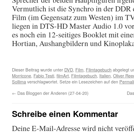
Vermutlich ist die Synchro in der DDR 
Film (im Gegensatz zum Westen) im TV 
liegen in DTS-HD Master Audio 1.0 vor.
es noch ein 12-seitiges Booklet mit e
Hortian, Aushangbildern und Kinoplaka
Dieser Beitrag wurde unter
DVD
,
Film
,
Filmtagebuch
abgelegt u
Morricone
,
Fabio Testi
,
filmArt
,
Filmtagebuch
,
Italien
,
Oliver Ree
Sollima
verschlagwortet. Setze ein Lesezeichen auf den
Permal
←
Das Bloggen der Anderen (27-04-20)
Das
Schreibe einen Kommentar
Deine E-Mail-Adresse wird nicht veröffe