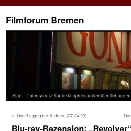
Zum
Inhalt
Filmforum Bremen
springen
Start
Datenschutz
Kontakt/Impressum
Veröffentlichungen
←
Das Bloggen der Anderen (27-04-20)
Das
Blu-ray-Rezension: „Revolver