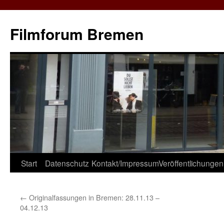
Zum
Inhalt
Filmforum Bremen
springen
Start
Datenschutz
Kontakt/Impressum
Veröffentlichungen
←
Originalfassungen in Bremen: 28.11.13 –
04.12.13