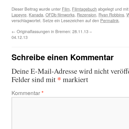
Dieser Beitrag wurde unter
Film
,
Filmtagebuch
abgelegt und mi
Lapeyre
,
Kanada
,
OFDb filmworks
,
Rezension
,
Ryan Robbins
,
W
verschlagwortet. Setze ein Lesezeichen auf den
Permalink
.
←
Originalfassungen in Bremen: 28.11.13 –
04.12.13
Schreibe einen Kommentar
Deine E-Mail-Adresse wird nicht veröffe
*
Felder sind mit
markiert
Kommentar
*