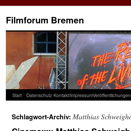
Zum
Inhalt
Filmforum Bremen
springen
Start
Datenschutz
Kontakt/Impressum
Veröffentlichungen
Matthias Schweighö
Schlagwort-Archiv: