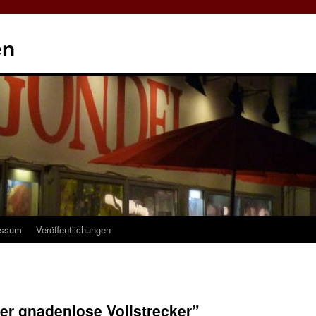
en
essum
Veröffentlichungen
er gnadenlose Vollstrecker”