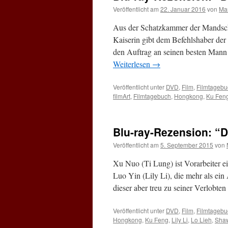
Veröffentlicht am
22. Januar 2016
von
Ma
Aus der Schatzkammer der Mandschu
Kaiserin gibt dem Befehlshaber der
den Auftrag an seinen besten Mann
Weiterlesen
→
Veröffentlicht unter
DVD
,
Film
,
Filmtagebu
filmArt
,
Filmtagebuch
,
Hongkong
,
Ku Fen
Blu-ray-Rezension: 
Veröffentlicht am
5. September 2015
von
Xu Nuo (Ti Lung) ist Vorarbeiter e
Luo Yin (Lily Li), die mehr als ei
dieser aber treu zu seiner Verlobt
Veröffentlicht unter
DVD
,
Film
,
Filmtagebu
Hongkong
,
Ku Feng
,
Lily Li
,
Lo Lieh
,
Shaw