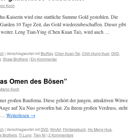
rco Koch
-Kaiserin wird eine stattliche Summe Gold gestohlen. Die
 Garden 10 Tage Zeit, das Gold wiederzubeschaffen. Dieser gibt
 weiter. Leng Tian-Ying (Chen Kuan Tai), wird auch …
ch
|
Verschlagwortet mit
BluRay
,
Chen Kuan-Tai
,
Chih-Hung Kuei
,
DVD
,
g
,
Shaw Brothers
|
Ein Kommentar
“Das Omen des Bösen”
Marco Koch
iner großen Baufirma. Diese gehört der jungen, attraktiven Witwe
n Auge auf Xu Nuo geworfen hat. Zu ihrem großen Verdruss, steht
en …
Weiterlesen
→
ch
|
Verschlagwortet mit
DVD
,
filmArt
,
Filmtagebuch
,
Ho Meng Hua
,
 Brothers
,
Ti Lung
,
Tien Ni
|
2 Kommentare