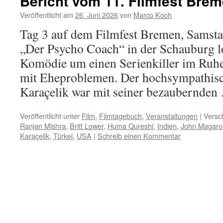
Bericht vom 11. Filmfest Brem
Veröffentlicht am
26. Juni 2026
von
Marco Koch
Tag 3 auf dem Filmfest Bremen, Samstag
„Der Psycho Coach“ in der Schauburg l
Komödie um einen Serienkiller im Ruhe
mit Eheproblemen. Der hochsympathisc
Karaçelik war mit seiner bezaubernde
Veröffentlicht unter
Film
,
Filmtagebuch
,
Veranstaltungen
|
Versc
Ranjan Mishra
,
Britt Lower
,
Huma Qureshi
,
Indien
,
John Magaro
Karaçelik
,
Türkei
,
USA
|
Schreib einen Kommentar