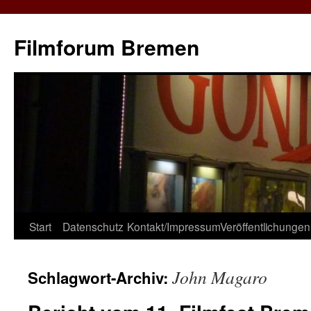
Zum
Inhalt
Filmforum Bremen
springen
Start
Datenschutz
Kontakt/Impressum
Veröffentlichungen
John Magaro
Schlagwort-Archiv: