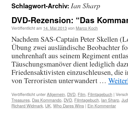
Ian Sharp
Schlagwort-Archiv:
DVD-Rezension: “Das Komma
Veröffentlicht am
14. Mai 2013
von
Marco Koch
Nachdem SAS-Captain Peter Skellen (Lew
Übung zwei ausländische Beobachter folt
unehrenhaft aus seinem Regiment entlas
Täuschungsmanöver dient lediglich dazu
Friedensaktivisten einzuschleusen, die 
von Terroristen unterwandert …
Weiter
Veröffentlicht unter
Allgemein
,
DVD
,
Film
,
Filmtagebuch
|
Versch
Treasures
,
Das Kommando
,
DVD
,
Filmtagebuch
,
Ian Sharp
,
Jud
Richard Widmark
,
UK
,
Who Dares Wins
|
Ein Kommentar