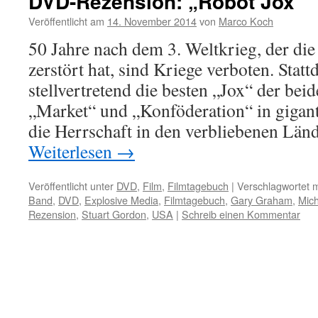
DVD-Rezension: „Robot Jox“
Veröffentlicht am
14. November 2014
von
Marco Koch
50 Jahre nach dem 3. Weltkrieg, der di
zerstört hat, sind Kriege verboten. Stat
stellvertretend die besten „Jox“ der be
„Market“ und „Konföderation“ in gigan
die Herrschaft in den verbliebenen Län
Weiterlesen
→
Veröffentlicht unter
DVD
,
Film
,
Filmtagebuch
|
Verschlagwortet m
Band
,
DVD
,
Explosive Media
,
Filmtagebuch
,
Gary Graham
,
Mich
Rezension
,
Stuart Gordon
,
USA
|
Schreib einen Kommentar