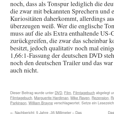
noch, dass als Tonspur lediglich die deu
die zwar mit bekannten Sprechern und e
Kuriositäten daherkommt, allerdings auc
überzeugen weiß. Wer die englische To
muss auf die als Extra enthaltende US
zurückgreifen, die zwar das scheinbar 
besitzt, jedoch qualitativ noch mal einig
1,66:1-Fassung der deutschen DVD steht
noch den deutschen Trailer und das war 
auch nicht.
Dieser Beitrag wurde unter
DVD
,
Film
,
Filmtagebuch
abgelegt u
Filmtagebuch
,
Marguerite Hardiman
,
Mike Raven
,
Rezension
,
R
Parkinson
,
William Brayne
verschlagwortet. Setze ein Lesezeic
←
Nachbericht: 5 Jahre „35 Millimeter – Das
Das