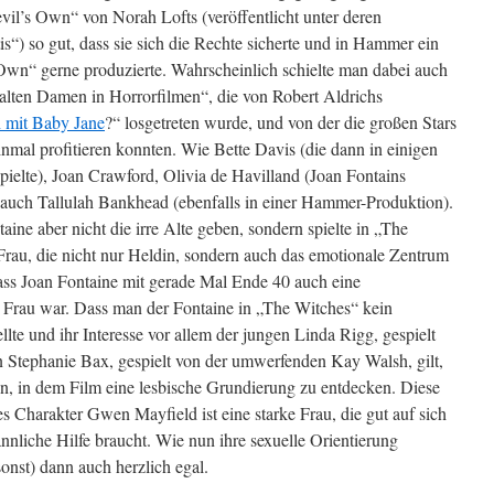
Devil’s Own“ von Norah Lofts (veröffentlicht unter deren
“) so gut, dass sie sich die Rechte sicherte und in Hammer ein
Own“ gerne produzierte. Wahrscheinlich schielte man dabei auch
„alten Damen in Horrorfilmen“, die von Robert Aldrichs
 mit Baby Jane
?“ losgetreten wurde, und von der die großen Stars
nmal profitieren konnten. Wie Bette Davis (die dann in einigen
ielte), Joan Crawford, Olivia de Havilland (Joan Fontains
auch Tallulah Bankhead (ebenfalls in einer Hammer-Produktion).
ine aber nicht die irre Alte geben, sondern spielte in „The
Frau, die nicht nur Heldin, sondern auch das emotionale Zentrum
dass Joan Fontaine mit gerade Mal Ende 40 auch eine
 Frau war. Dass man der Fontaine in „The Witches“ kein
ellte und ihr Interesse vor allem der jungen Linda Rigg, gespielt
en Stephanie Bax, gespielt von der umwerfenden Kay Walsh, gilt,
en, in dem Film eine lesbische Grundierung zu entdecken. Diese
es Charakter Gwen Mayfield ist eine starke Frau, die gut auf sich
nliche Hilfe braucht. Wie nun ihre sexuelle Orientierung
sonst) dann auch herzlich egal.