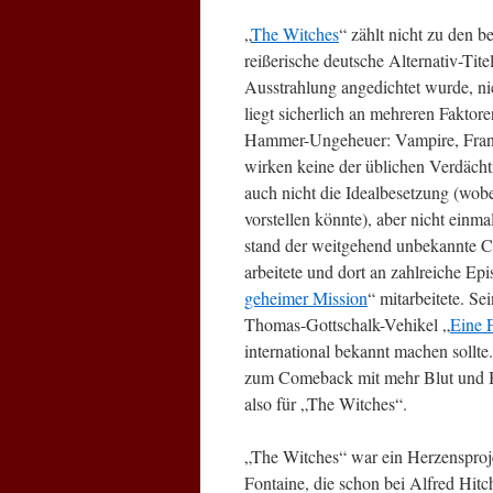
„
The Witches
“ zählt nicht zu den 
reißerische deutsche Alternativ-Tite
Ausstrahlung angedichtet wurde, ni
liegt sicherlich an mehreren Faktore
Hammer-Ungeheuer: Vampire, Fran
wirken keine der üblichen Verdächt
auch nicht die Idealbesetzung (wob
vorstellen könnte), aber nicht einm
stand der weitgehend unbekannte Cy
arbeitete und dort an zahlreiche Ep
geheimer Mission
“ mitarbeitete. Se
Thomas-Gottschalk-Vehikel „
Eine 
international bekannt machen sollt
zum Comeback mit mehr Blut und Br
also für „The Witches“.
„The Witches“ war ein Herzensproje
Fontaine, die schon bei Alfred Hi