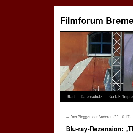
Zum
Inhalt
Filmforum Brem
springen
Start
Datenschutz
Kontakt/Impr
←
Das Bloggen der Anderen (30-10-17)
Blu-ray-Rezension: „