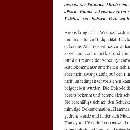
inszenierter Paranoia-Thriller mi
alberne Finale viel von der zuvor
Witches“ eine hübsche Perle am Kl
Anolis bringt „The Witches“ erstma
und in ein tollen Bildqualität. Letz
dabei das Alter des Filmes zu verle
aussehen. Der Ton ist klar und komm
Für die Freunde deutscher Synchron
Audiokommentar unterhalten sich Dr
aber nicht zwangsläufig auf den Fi
nicht unbedingt nachvollziehen kann
beigegeben wurden. Die Episode d
bereits bekannt und befand sich sch
Sie beschäftigt sich mit den Schurk
minütige Dokumentation „Hammer 
gedreht wurde und in der sich Mad
Hanley und Valerie Leon tausend u
sympathisch und humorvoll rüber k