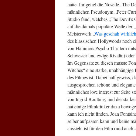
hatte. Ihr gefiel die Novelle „The 
männlichen Pseudonym „Peter Curtis
Studio fand, welches „The Devil’s 
auf die damals populäre Welle der 
Meisterwerk „
Was geschah wirklich
des klassischen Hollywoods noch ei
von Hammers Psycho-Thrillern mitsp
Schwester und ewige Rivalin) oder 
Im Gegensatz zu diesen musste Fonta
Witches“ eine starke, unabhängige 
des Filmes ist. Dabei half gewiss, 
ausgesprochen schöne und elegante
männliches love interest zur Seite st
von Ingrid Boulting, und der stark
hat einige Filmkritiker dazu bewog
kann ich nicht finden. Joan Fontain
selber aufpassen kann und keine män
aussieht ist für den Film (und auch 