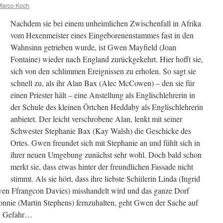
Marco Koch
Nachdem sie bei einem unheimlichen Zwischenfall in Afrika
vom Hexenmeister eines Eingeborenenstammes fast in den
Wahnsinn getrieben wurde, ist Gwen Mayfield (Joan
Fontaine) wieder nach England zurückgekehrt. Hier hofft sie,
sich von den schlimmen Ereignissen zu erholen. So sagt sie
schnell zu, als ihr Alan Bax (Alec McCowen) – den sie für
einen Priester hält – eine Anstellung als Englischlehrerin in
der Schule des kleinen Örtchen Heddaby als Englischlehrerin
anbietet. Der leicht verschrobene Alan, lenkt mit seiner
Schwester Stephanie Bax (Kay Walsh) die Geschicke des
Ortes. Gwen freundet sich mit Stephanie an und fühlt sich in
ihrer neuen Umgebung zunächst sehr wohl. Doch bald schon
merkt sie, dass etwas hinter der freundlichen Fassade nicht
stimmt. Als sie hört, dass ihre liebste Schülerin Linda (Ingrid
wen Ffrangcon Davies) misshandelt wird und das ganze Dorf
nnie (Martin Stephens) fernzuhalten, geht Gwen der Sache auf
in Gefahr…