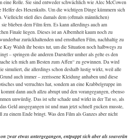
m eine Rolle. Sie sind entweder schwächlich wie Alec McCowen
ge Helfer des Hexenkults. Um die wichtigen Dinge kümmern sich
. Vielleicht stieß dies damals dem (oftmals männlichen)
 sie blieben dem Film fern. Es kann allerdings auch am
chen Finale liegen. Dieses ist an Albernheit kaum noch zu
 wunderbar zurückhaltenden und ernsthaften Film, nachhaltig zu
 Kay Walsh ihr bestes tut, um die Situation noch halbwegs zu
lingt – springen die anderen Darsteller umher als gelte es den
e mache ich mich am Besten zum Affen“ zu gewinnen. Da wird
e simuliert, die allerdings schon deshalb lustig wirkt, weil alle
m Grund auch immer – zerrissene Kleidung anhaben und diese
rotisches und verruchtes hat, sondern an eine Krabbelgruppe im
de kommt dann auch allzu abrupt und den vorangegangen, ebenso
en unwürdig. Das ist sehr schade und wirkt in der Tat so, als
 das Geld ausgegangen ist und man jetzt schnell gucken musste,
l zu einem Ende bringt. Was den Film als Ganzes aber nicht
n zwar etwas untergegangen, entpuppt sich aber als souverän