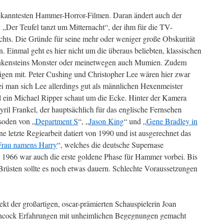
bekanntesten Hammer-Horror-Filmen. Daran ändert auch der
l „Der Teufel tanzt um Mitternacht“, der ihm für die TV-
chts. Die Gründe für seine mehr oder weniger große Obskurität
n. Einmal geht es hier nicht um die überaus beliebten, klassischen
kensteins Monster oder meinetwegen auch Mumien. Zudem
igen mit. Peter Cushing und Christopher Lee wären hier zwar
ei man sich Lee allerdings gut als männlichen Hexenmeister
al ein Michael Ripper schaut um die Ecke. Hinter der Kamera
ril Frankel, der hauptsächlich für das englische Fernsehen
isoden von „
Department S
“, „
Jason King
“ und „
Gene Bradley in
ine letzte Regiearbeit datiert von 1990 und ist ausgerechnet das
Frau namens Harry
“, welches die deutsche Supernase
e. 1966 war auch die erste goldene Phase für Hammer vorbei. Bis
üsten sollte es noch etwas dauern. Schlechte Voraussetzungen
kt der großartigen, oscar-prämierten Schauspielerin Joan
tchcock Erfahrungen mit unheimlichen Begegnungen gemacht