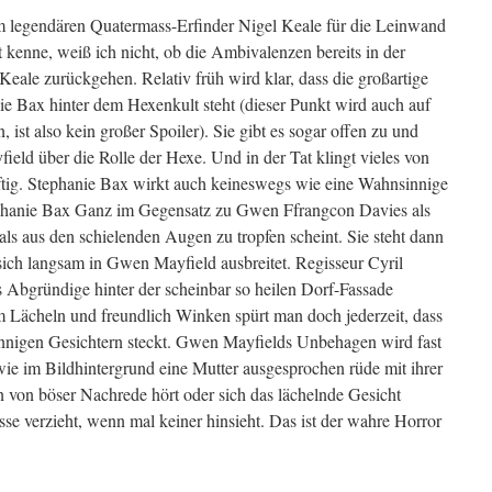
 legendären Quatermass-Erfinder Nigel Keale für die Leinwand
t kenne, weiß ich nicht, ob die Ambivalenzen bereits in der
eale zurückgehen. Relativ früh wird klar, dass die großartige
ie Bax hinter dem Hexenkult steht (dieser Punkt wird auch auf
ist also kein großer Spoiler). Sie gibt es sogar offen zu und
ield über die Rolle der Hexe. Und in der Tat klingt vieles von
ftig. Stephanie Bax wirkt auch keineswegs wie eine Wahnsinnige
ephanie Bax Ganz im Gegensatz zu Gwen Ffrangcon Davies als
ls aus den schielenden Augen zu tropfen scheint. Sie steht dann
sich langsam in Gwen Mayfield ausbreitet. Regisseur Cyril
s Abgründige hinter der scheinbar so heilen Dorf-Fassade
em Lächeln und freundlich Winken spürt man doch jederzeit, dass
onnigen Gesichtern steckt. Gwen Mayfields Unbehagen wird fast
wie im Bildhintergrund eine Mutter ausgesprochen rüde mit ihrer
 von böser Nachrede hört oder sich das lächelnde Gesicht
sse verzieht, wenn mal keiner hinsieht. Das ist der wahre Horror