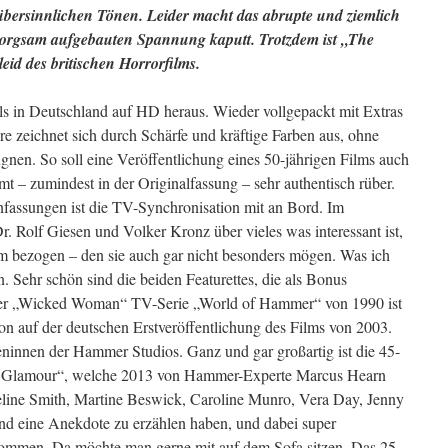
t übersinnlichen Tönen. Leider macht das abrupte und ziemlich
 sorgsam aufgebauten Spannung kaputt. Trotzdem ist „The
eid des britischen Horrorfilms.
ls in Deutschland auf HD heraus. Wieder vollgepackt mit Extras
tere zeichnet sich durch Schärfe und kräftige Farben aus, ohne
ugnen. So soll eine Veröffentlichung eines 50-jährigen Films auch
t – zumindest in der Originalfassung – sehr authentisch rüber.
fassungen ist die TV-Synchronisation mit an Bord. Im
. Rolf Giesen und Volker Kronz über vieles was interessant ist,
lm bezogen – den sie auch gar nicht besonders mögen. Was ich
. Sehr schön sind die beiden Featurettes, die als Bonus
er „Wicked Woman“ TV-Serie „World of Hammer“ von 1990 ist
on auf der deutschen Erstveröffentlichung des Films von 2003.
eninnen der Hammer Studios. Ganz und gar großartig ist die 45-
Glamour“, welche 2013 von Hammer-Experte Marcus Hearn
eline Smith, Martine Beswick, Caroline Munro, Vera Day, Jenny
nd eine Anekdote zu erzählen haben, und dabei super
ommen. Da möchte man gerne mit auf dem Sofa sitzen. Das 25-