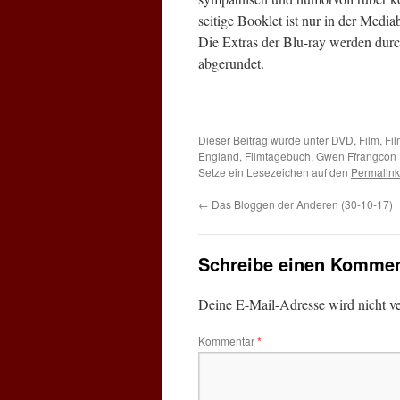
seitige Booklet ist nur in der Medi
Die Extras der Blu-ray werden durc
abgerundet.
Dieser Beitrag wurde unter
DVD
,
Film
,
Fi
England
,
Filmtagebuch
,
Gwen Ffrangcon 
Setze ein Lesezeichen auf den
Permalink
←
Das Bloggen der Anderen (30-10-17)
Schreibe einen Kommen
Deine E-Mail-Adresse wird nicht ver
Kommentar
*