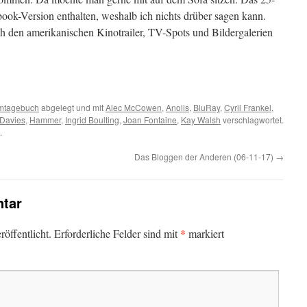
abook-Version enthalten, weshalb ich nichts drüber sagen kann.
h den amerikanischen Kinotrailer, TV-Spots und Bildergalerien
lmtagebuch
abgelegt und mit
Alec McCowen
,
Anolis
,
BluRay
,
Cyril Frankel
,
Davies
,
Hammer
,
Ingrid Boulting
,
Joan Fontaine
,
Kay Walsh
verschlagwortet.
.
Das Bloggen der Anderen (06-11-17)
→
tar
*
öffentlicht.
Erforderliche Felder sind mit
markiert