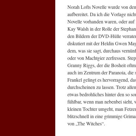
Norah Lofts Novelle wurde von dem
aufbereitet. Da ich die Vorlage nich
Novelle vorhanden waren, oder auf K
Kay Walsh in der Rolle der Stephan
den Bildern der DVD-Hülle verraten, 
diskutiert mit der Heldin Gwen Mayf
dem, was sie sagt, durchaus vernün
oder von Machtgier zerfressen. St
Granny Riggs, der die Bosheit oftma
auch im Zentrum der Paranoia, die 
Frankel gelingt es hervorragend, da
durchscheinen zu lassen. Trotz all
etwas bedrohliches hinter den so s
fühlbar, wenn man nebenbei sieht, 
kleinen Tochter umgeht, man Fetzen
blitzschnell in eine grimmige Grima
von „The Witches“.