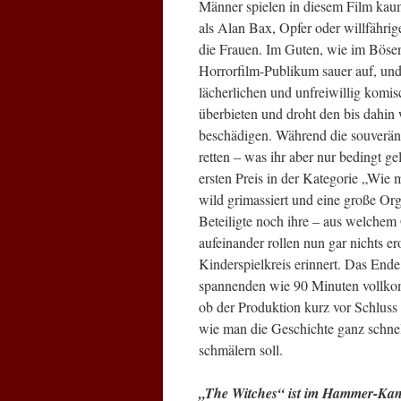
Männer spielen in diesem Film kau
als Alan Bax, Opfer oder willfähri
die Frauen. Im Guten, wie im Bösen
Horrorfilm-Publikum sauer auf, und
lächerlichen und unfreiwillig komis
überbieten und droht den bis dahin
beschädigen. Während die souveräne
retten – was ihr aber nur bedingt ge
ersten Preis in der Kategorie „Wi
wild grimassiert und eine große Orgi
Beteiligte noch ihre – aus welche
aufeinander rollen nun gar nichts e
Kinderspielkreis erinnert. Das En
spannenden wie 90 Minuten vollkomm
ob der Produktion kurz vor Schluss
wie man die Geschichte ganz schnel
schmälern soll.
„The Witches“ ist im Hammer-Kano