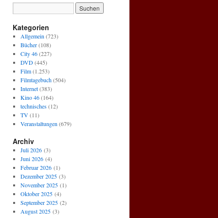
Kategorien
Allgemein
(723)
Bücher
(108)
City 46
(227)
DVD
(445)
Film
(1.253)
Filmtagebuch
(504)
Internet
(383)
Kino 46
(164)
technisches
(12)
TV
(11)
Veranstaltungen
(679)
Archiv
Juli 2026
(3)
Juni 2026
(4)
Februar 2026
(1)
Dezember 2025
(3)
November 2025
(1)
Oktober 2025
(4)
September 2025
(2)
August 2025
(3)