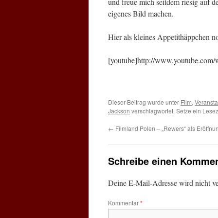
und freue mich seitdem riesig auf d
eigenes Bild machen.
Hier als kleines Appetithäppchen no
[youtube]http://www.youtube.co
Dieser Beitrag wurde unter
Film
,
Veransta
Jackson
verschlagwortet. Setze ein Lese
←
Filmland Polen – „Rewers“ als Eröffnun
Schreibe einen Kommen
Deine E-Mail-Adresse wird nicht ver
Kommentar
*