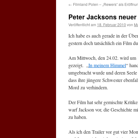
←
Filmland Polen – „Rewers“ als Eröffnun
Peter Jacksons neuer 
Veröffentlicht am
18. Februar 2010
von
Ma
Ich habe es auch gerade in der Über
gestern doch tatsächlich ein Film 
Am Mittwoch, den 24.02. wird um 
gezeigt. „
In meinem Himmel
“ han
umgebracht wurde und deren Seele 
dass ihre jüngere Schwester ebenfal
Mord zu verhindern.
Der Film hat sehr gemischte Kritiken
warf Jackson vor, die Geschichte mi
zu haben.
Als ich den Trailer vor gut vier Mo