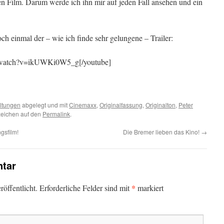
en Film. Darum werde ich ihn mir auf jeden Fall ansehen und ein
ch einmal der – wie ich finde sehr gelungene – Trailer:
m/watch?v=ikUWKi0W5_g[/youtube]
ltungen
abgelegt und mit
Cinemaxx
,
Originalfassung
,
Originalton
,
Peter
zeichen auf den
Permalink
.
gsfilm!
Die Bremer lieben das Kino!
→
tar
*
öffentlicht.
Erforderliche Felder sind mit
markiert