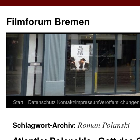
Zum
Inhalt
Filmforum Bremen
springen
Start
Datenschutz
Kontakt/Impressum
Veröffentlichungen
Roman Polanski
Schlagwort-Archiv: