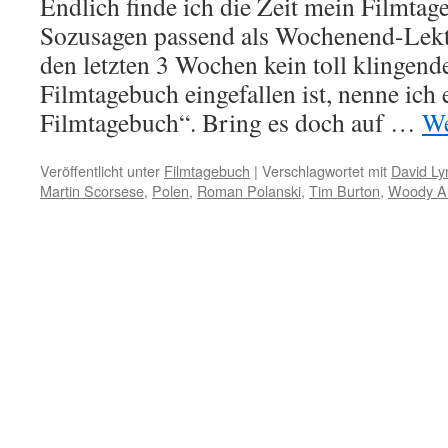
Endlich finde ich die Zeit mein Filmtag
Sozusagen passend als Wochenend-Lekt
den letzten 3 Wochen kein toll klingend
Filmtagebuch eingefallen ist, nenne ich 
Filmtagebuch“. Bring es doch auf …
We
Veröffentlicht unter
Filmtagebuch
|
Verschlagwortet mit
David Ly
Martin Scorsese
,
Polen
,
Roman Polanski
,
Tim Burton
,
Woody Al