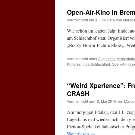
Open-Air-Kino in Brem
Veröffentlicht am
3. Juni 2016
von
Marco 
Wie schon im letzten Jahr, findet 
am Schlachthof statt. Organisiert v
„Rocky Horror Picture Show„. Wei
Veröffentlicht unter
Allgemein
,
Veranstalt
Kulturzentrum Schlachthof
,
Open-Air-Kino
“Weird Xperience”: Fr
CRASH
Veröffentlicht am
12. Mai 2016
von
Marco
Am morgigen Freitag, den 13., zeig
Lagerhaus mal wieder nicht den gle
Fiction-Spektakel italienischer Prä
Weiterlesen
→