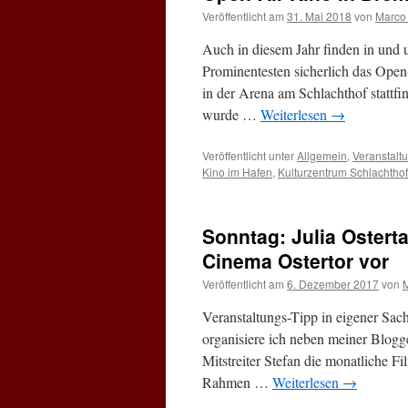
Veröffentlicht am
31. Mai 2018
von
Marco
Auch in diesem Jahr finden in und
Prominentesten sicherlich das Open
in der Arena am Schlachthof stattfi
wurde …
Weiterlesen
→
Veröffentlicht unter
Allgemein
,
Veranstalt
Kino im Hafen
,
Kulturzentrum Schlachthof
Sonntag: Julia Osterta
Cinema Ostertor vor
Veröffentlicht am
6. Dezember 2017
von
Veranstaltungs-Tipp in eigener Sach
organisiere ich neben meiner Blog
Mitstreiter Stefan die monatliche F
Rahmen …
Weiterlesen
→