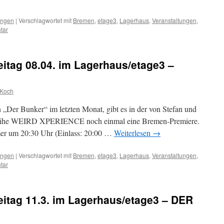
ungen
|
Verschlagwortet mit
Bremen
,
etage3
,
Lagerhaus
,
Veranstaltungen
,
tar
eitag 08.04. im Lagerhaus/etage3 –
 Koch
 „Der Bunker“ im letzten Monat, gibt es in der von Stefan und
n Reihe WEIRD XPERIENCE noch einmal eine Bremen-Premiere.
mer um 20:30 Uhr (Einlass: 20:00 …
Weiterlesen
→
ungen
|
Verschlagwortet mit
Bremen
,
etage3
,
Lagerhaus
,
Veranstaltungen
,
tar
eitag 11.3. im Lagerhaus/etage3 – DER