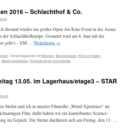
en 2016 – Schlachthof & Co.
Koch
auch diesmal wieder ein großes Open Air Kino Event in der Arena
on der Schlachthofkneipe. Gestartet wird am 8. Juni mit der
ter geht’s – EM …
Weiterlesen
→
ungen
|
Verschlagwortet mit
Bremen
,
Bremerhaven
,
Kino im Hafen
,
,
Weird Xperience
|
Schreib einen Kommentar
eitag 13.05. im Lagerhaus/etage3 – STAR
 Koch
en Stefan und ich in unserer Filmreihe „Weird Xperience“ im
ichnamigen Film, dafür haben wir ein kunterbuntes Science-
gung im Gepäck. Die Sterne duellieren sich am Freitag, den 13. …