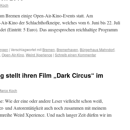
 Koch
 um Bremen einige Open-Air-Kino-Events statt. Am
-Air-Kino der Schlachthofkneipe, welches vom 6. Juni bis 22. Juli
ndet (Eintritt: 5 Euro). Das ausgesprochen reichhaltige Programm
ungen
|
Verschlagwortet mit
Bremen
,
Bremerhaven
,
Bürgerhaus Mahndorf
,
,
Open-Air-Kino
,
Weird Xperience
|
Schreib einen Kommentar
g stellt ihren Film „Dark Circus“ im
Marco Koch
e: Wie der eine oder andere Leser vielleicht schon weiß,
ger- und Autorentätigkeit auch noch zusammen mit meinem
ilmreihe Weird Xperience. Und nach langer Zeit dürfen wir im