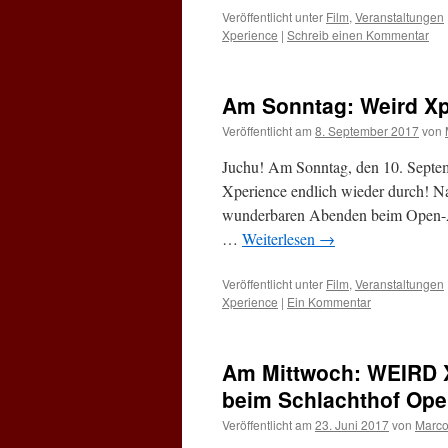
Veröffentlicht unter
Film
,
Veranstaltungen
Xperience
|
Schreib einen Kommentar
Am Sonntag: Weird Xp
Veröffentlicht am
8. September 2017
von
Juchu! Am Sonntag, den 10. Septemb
Xperience endlich wieder durch! N
wunderbaren Abenden beim Open-Air
…
Weiterlesen
→
Veröffentlicht unter
Film
,
Veranstaltungen
Xperience
|
Ein Kommentar
Am Mittwoch: WEIRD 
beim Schlachthof Ope
Veröffentlicht am
23. Juni 2017
von
Marco