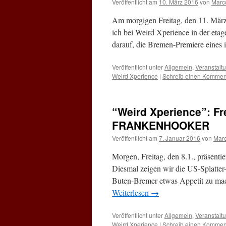
Veröffentlicht am
10. März 2016
von
Marc
Am morgigen Freitag, den 11. März
ich bei Weird Xperience in der etag
darauf, die Bremen-Premiere eines 
Veröffentlicht unter
Allgemein
,
Veranstalt
Weird Xperience
|
Schreib einen Kommen
“Weird Xperience”: Fr
FRANKENHOOKER
Veröffentlicht am
7. Januar 2016
von
Mar
Morgen, Freitag, den 8.1., präse
Diesmal zeigen wir die US-Splatt
Buten-Bremer etwas Appetit zu mac
Weiterlesen
→
Veröffentlicht unter
Allgemein
,
Veranstalt
Weird Xperience
|
Schreib einen Kommen