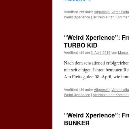
Veröffentlicht unter
Allgemein
,
Veranstalt
Weird Xperience
|
Schreib einen Kommen
“Weird Xperience”: Fr
TURBO KID
Veröffentlicht am
6. April 2016
von
Marco
Nach dem sensationell erfolgreichen
mir seit einigen Jahren betreute
Am Freitag, den 08. April, wie im
Veröffentlicht unter
Allgemein
,
Veranstalt
Weird Xperience
|
Schreib einen Kommen
“Weird Xperience”: Fr
BUNKER