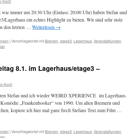
o Koch
 wie immer um 20:30 Uhr (Einlass: 20:00 Uhr) haben Stefan und
e3/Lagerhaus ein echtes Highlight zu bieten. Wir sind sehr stolz
in den letzten …
Weiterlesen
→
ungen
|
Verschlagwortet mit
Bremen
,
etage3
,
Lagerhaus
,
Veranstaltungen
,
tar
eitag 8.1. im Lagerhaus/etage3 –
co Koch
ntieren Stefan und ich wieder WEIRD XPERIENCE im Lagerhaus.
er-Komödie „Frankenhooker“ von 1990. Um allen Bremern und
hen, kopiere ich hier mal ganz frech Stefans Text zum Film …
ungen
|
Verschlagwortet mit
Bremen
,
etage3
,
Lagerhaus
,
Veranstaltungen
,
tar