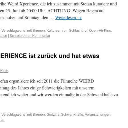
Reihe Weird Xperience, die ich zusammen mit Stefan kuratiere und
 den 25. Juni ab 20:00 Uhr ACHTUNG: Wegen Regen auf
verschoben auf Sonntag, den …
Weiterlesen
→
|
Verschlagwortet mit
Bremen
,
Kulturzentrum Schlachthof
,
Open-Air-Kino
,
ience
|
Schreib einen Kommentar
ERIENCE ist zurück und hat etwas
 Koch
fan organisiere ich seit 2011 die Filmreihe WEIRD
g des Jahres einige Schwierigkeiten mit unserem
un endlich weiter und wir werden einmalig in der Schwankhalle zu
|
Verschlagwortet mit
Bremen
,
Godzilla
,
Schwankhalle
,
Veranstaltungen
,
tar