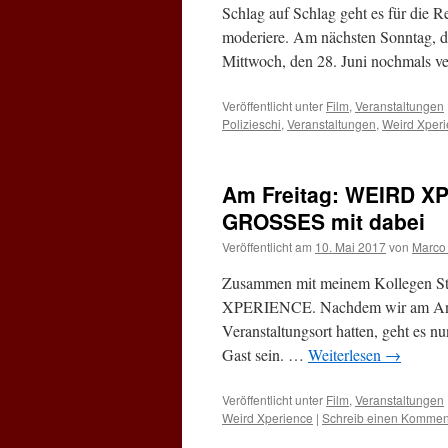
Schlag auf Schlag geht es für die 
moderiere. Am nächsten Sonntag,
Mittwoch, den 28. Juni nochmals 
Veröffentlicht unter
Film
,
Veranstaltungen
Polizieschi
,
Veranstaltungen
,
Weird Xper
Am Freitag: WEIRD XP
GROSSES mit dabei
Veröffentlicht am
10. Mai 2017
von
Marco
Zusammen mit meinem Kollegen Ste
XPERIENCE. Nachdem wir am Anfan
Veranstaltungsort hatten, geht es n
Gast sein. …
Weiterlesen
→
Veröffentlicht unter
Film
,
Veranstaltungen
Weird Xperience
|
Schreib einen Kommen