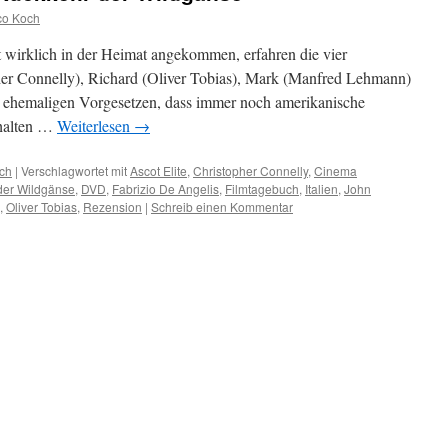
co Koch
 wirklich in der Heimat angekommen, erfahren die vier
er Connelly), Richard (Oliver Tobias), Mark (Manfred Lehmann)
m ehemaligen Vorgesetzen, dass immer noch amerikanische
ehalten …
Weiterlesen
→
ch
|
Verschlagwortet mit
Ascot Elite
,
Christopher Connelly
,
Cinema
der Wildgänse
,
DVD
,
Fabrizio De Angelis
,
Filmtagebuch
,
Italien
,
John
,
Oliver Tobias
,
Rezension
|
Schreib einen Kommentar