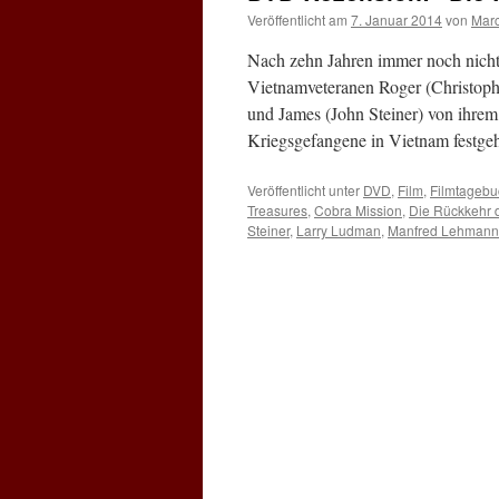
Veröffentlicht am
7. Januar 2014
von
Mar
Nach zehn Jahren immer noch nicht
Vietnamveteranen Roger (Christoph
und James (John Steiner) von ihre
Kriegsgefangene in Vietnam festg
Veröffentlicht unter
DVD
,
Film
,
Filmtagebu
Treasures
,
Cobra Mission
,
Die Rückkehr 
Steiner
,
Larry Ludman
,
Manfred Lehmann